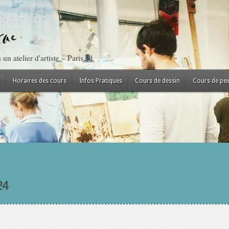
un atelier d'artiste – Paris 11
Horaires des cours
Infos Pratiques
Cours de dessin
Cours de pei
24