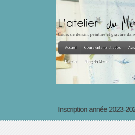
Cours de dessin, peinture et gravure dans 
Accueil
Cours enfants et ados
Avis
L’atelier
Blog du Merac
Inscription année 2023-20