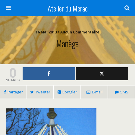
Atelier du Mérac
16 Mai 2013 • Aucun Commentaire
Manège
0
SHARES
Partager
Tweeter
Épingler
E-mail
SMS